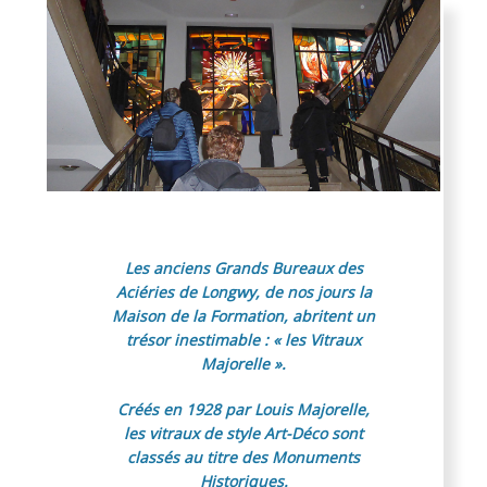
Les anciens Grands Bureaux des
Aciéries de Longwy, de nos jours la
Maison de la Formation, abritent un
trésor inestimable : « les Vitraux
Majorelle ».
Créés en 1928 par Louis Majorelle,
les vitraux de style Art-Déco sont
classés au titre des Monuments
Historiques.