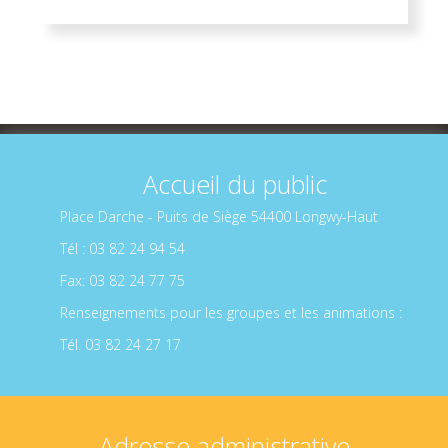
Accueil du public
Place Darche - Puits de Siège 54400 Longwy-Haut
Tél : 03 82 24 94 54
Fax: 03 82 24 77 75
Renseignements pour les groupes et les animations :
Tél. 03 82 24 27 17
Adresse administrative