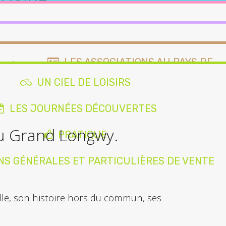
AUBAN
LONGWY, CITÉ
MEUBLÉS ET GÎTES
DES ÉMAUX
LES SPÉCIALITÉS GOURMANDES
LES ASSOCIATIONS AU PAYS DE
LONGWY
UN CIEL DE LOISIRS
AIRES DE CAMPING-CARS
NOUS CONTACTER
LES JOURNÉES DÉCOUVERTES
BISCUITERIE
du Grand Longwy.
MOBILITÉ DOUCE
PRATIQUE
DES
EGLISES,
LE
ÉES
CHAPELLES,
VITRAIL,
NS GÉNÉRALES ET PARTICULIÈRES DE VENTE
RDINAIRES
CHÂTEAUX
REFLET DE
L'HISTOIRE
lle, son histoire hors du commun, ses