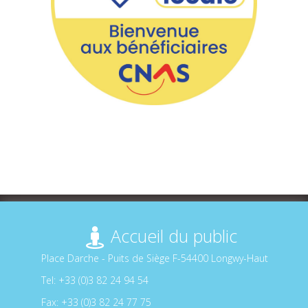
Accueil du public
Place Darche - Puits de Siège F-54400 Longwy-Haut
Tel: +33 (0)3 82 24 94 54
Fax: +33 (0)3 82 24 77 75