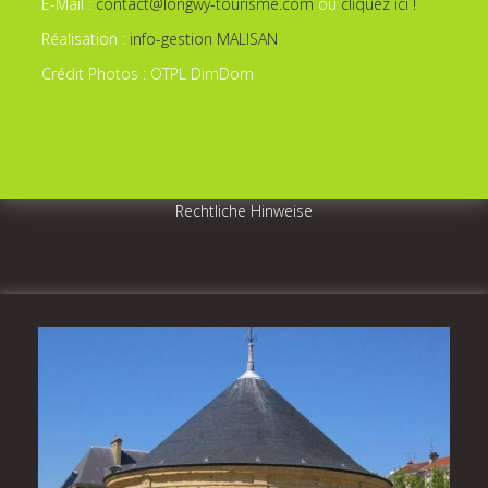
E-Mail :
contact@longwy-tourisme.com
ou
cliquez ici !
Réalisation :
info-gestion MALISAN
Crédit Photos : OTPL DimDom
Rechtliche Hinweise