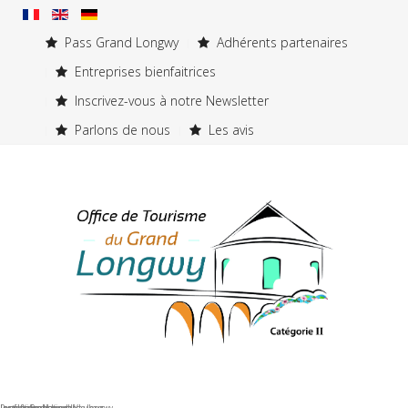
Pass Grand Longwy
Adhérents partenaires
Entreprises bienfaitrices
Inscrivez-vous à notre Newsletter
Parlons de nous
Les avis
Porte de France
Les fortifications de Vauban
Les vitraux Majorelle
Les émaux de Longwy
Le golf international de Longwy