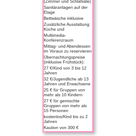
(Zimmer und Schlafsäle)
Sanitäranlagen auf der
Etage
Bettwäsche inklusive
Zusätzliche Ausstattung:
Küche und
Multimedia-
Konferenzraum
Mittag- und Abendessen
im Voraus zu reservieren
Übernachtungspreise
(inklusive Frühstück):
27 €/Kind von 3 bis 12
Jahren
32 €/Jugendliche ab 13
Jahren und Erwachsene
25 € für Gruppen von
mehr als 10 Kindern
27 € für gemischte
Gruppen von mehr als
15 Personen
kostenlos/Kind bis zu 2
Jahren
Kaution von 300 €