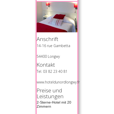
Anschrift
14-16 rue Gambetta
54400 Longwy
Kontakt
Tel. 03 82 23 40 81
www.hoteldunordlongwy.fr
Preise und
Leistungen
2-Sterne-Hotel mit 20
Zimmern