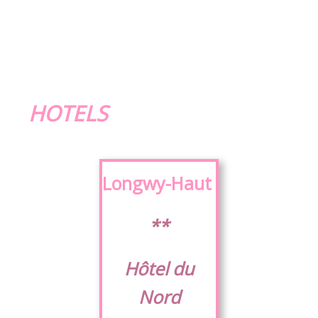
HOTELS
Longwy-Haut
**
Hôtel du
Nord