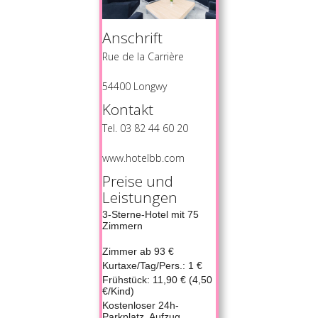
Anschrift
Rue de la Carrière
54400 Longwy
Kontakt
Tel. 03 82 44 60 20
www.hotelbb.com
Preise und
Leistungen
3-Sterne-Hotel mit 75
Zimmern
Zimmer ab 93 €
Kurtaxe/Tag/Pers.: 1 €
Frühstück: 11,90 € (4,50
€/Kind)
Kostenloser 24h-
Parkplatz, Aufzug,