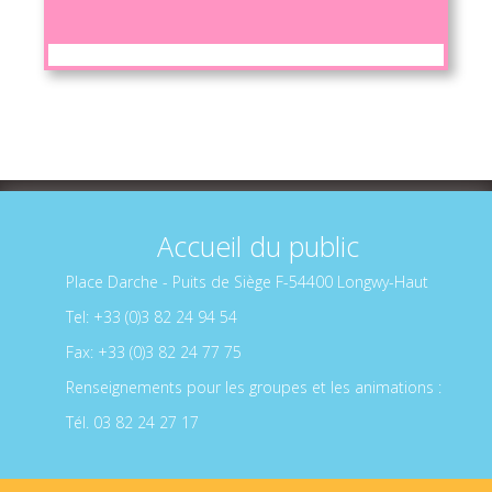
Accueil du public
Place Darche - Puits de Siège F-54400 Longwy-Haut
Tel: +33 (0)3 82 24 94 54
Fax: +33 (0)3 82 24 77 75
Renseignements pour les groupes et les animations :
Tél. 03 82 24 27 17