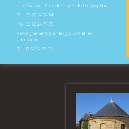
Place Darche - Puits de Siège 54400 Longwy-Haut
Tél : 03 82 24 94 54
Fax: 03 82 24 77 75
Renseignements pour les groupes et les
animations :
Tél. 03 82 24 27 17