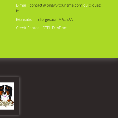
E-mail :
contact@longwy-tourisme.com
ou
cliquez
ici !
Réalisation :
info-gestion MALISAN
Crédit Photos : OTPL DimDom